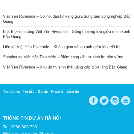
TIN NỔI BẬT
Việt Yên Riverside – Cơ hội đầu tư vàng giữa trung tâm công nghiệp Bắc
Giang
Biệt thự ven sông Việt Yên Riverside – Sống thượng lưu giữa miền xanh
Bắc Giang
Liền kề Việt Yên Riverside – Không gian sống xanh giữa lòng đô thị
Shophouse Việt Yên Riverside – Điểm sáng đầu tư sinh lời bền vững
Việt Yên Riverside – Khu đô thị sinh thái đẳng cấp giữa lòng Bắc Giang
Trang chủ
Tin tức
Dự án
Pháp lý
Liên hệ
THÔNG TIN DỰ ÁN HÀ NỘI
Tel: 0986 866 790
Website: www.land24h.net