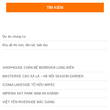
DỰ ÁN
Dự án chung cư
Khu đô thị mới, liền kề, biệt thự
CÁC DỰ ÁN MỚI NHẤT
SHOPHOUSE CHÂN ĐẾ BERRIVER LONG BIÊN
MASTERISE CAO XÀ LÁ – HÀ NỘI SEASON GARDEN
ICONIA LAKESIDE TỐ HỮU MIPEC
IMPERIA SKY PARK NAM AN KHÁNH
VIỆT YÊN RIVERSIDE BẮC GIANG