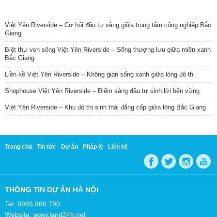
TIN NỔI BẬT
Việt Yên Riverside – Cơ hội đầu tư vàng giữa trung tâm công nghiệp Bắc
Giang
Biệt thự ven sông Việt Yên Riverside – Sống thượng lưu giữa miền xanh
Bắc Giang
Liền kề Việt Yên Riverside – Không gian sống xanh giữa lòng đô thị
Shophouse Việt Yên Riverside – Điểm sáng đầu tư sinh lời bền vững
Việt Yên Riverside – Khu đô thị sinh thái đẳng cấp giữa lòng Bắc Giang
Trang chủ
Tin tức
Dự án
Pháp lý
Liên hệ
THÔNG TIN DỰ ÁN HÀ NỘI
Tel: 0986 866 790
Website: www.land24h.net