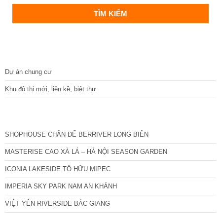
DỰ ÁN
Dự án chung cư
Khu đô thị mới, liền kề, biệt thự
CÁC DỰ ÁN MỚI NHẤT
SHOPHOUSE CHÂN ĐẾ BERRIVER LONG BIÊN
MASTERISE CAO XÀ LÁ – HÀ NỘI SEASON GARDEN
ICONIA LAKESIDE TỐ HỮU MIPEC
IMPERIA SKY PARK NAM AN KHÁNH
VIỆT YÊN RIVERSIDE BẮC GIANG