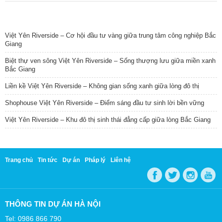
TIN NỔI BẬT
Việt Yên Riverside – Cơ hội đầu tư vàng giữa trung tâm công nghiệp Bắc
Giang
Biệt thự ven sông Việt Yên Riverside – Sống thượng lưu giữa miền xanh
Bắc Giang
Liền kề Việt Yên Riverside – Không gian sống xanh giữa lòng đô thị
Shophouse Việt Yên Riverside – Điểm sáng đầu tư sinh lời bền vững
Việt Yên Riverside – Khu đô thị sinh thái đẳng cấp giữa lòng Bắc Giang
Trang chủ
Tin tức
Dự án
Pháp lý
Liên hệ
THÔNG TIN DỰ ÁN HÀ NỘI
Tel: 0986 866 790