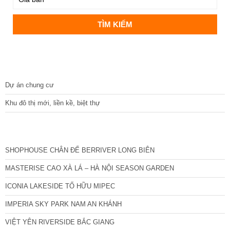
DỰ ÁN
Dự án chung cư
Khu đô thị mới, liền kề, biệt thự
CÁC DỰ ÁN MỚI NHẤT
SHOPHOUSE CHÂN ĐẾ BERRIVER LONG BIÊN
MASTERISE CAO XÀ LÁ – HÀ NỘI SEASON GARDEN
ICONIA LAKESIDE TỐ HỮU MIPEC
IMPERIA SKY PARK NAM AN KHÁNH
VIỆT YÊN RIVERSIDE BẮC GIANG