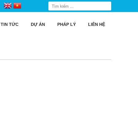
TIN TỨC
DỰ ÁN
PHÁP LÝ
LIÊN HỆ