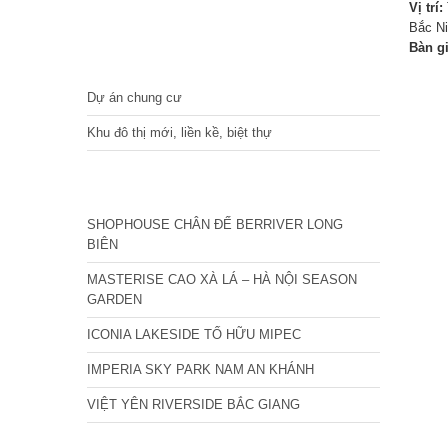
Vị trí:
Bắc N
Bàn g
DỰ ÁN
Dự án chung cư
Khu đô thị mới, liền kề, biệt thự
CÁC DỰ ÁN MỚI NHẤT
SHOPHOUSE CHÂN ĐẾ BERRIVER LONG
BIÊN
MASTERISE CAO XÀ LÁ – HÀ NỘI SEASON
GARDEN
ICONIA LAKESIDE TỐ HỮU MIPEC
IMPERIA SKY PARK NAM AN KHÁNH
VIỆT YÊN RIVERSIDE BẮC GIANG