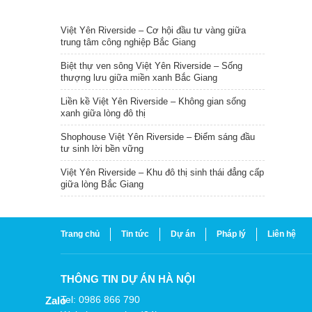
TIN NỔI BẬT
Việt Yên Riverside – Cơ hội đầu tư vàng giữa
trung tâm công nghiệp Bắc Giang
Biệt thự ven sông Việt Yên Riverside – Sống
thượng lưu giữa miền xanh Bắc Giang
Liền kề Việt Yên Riverside – Không gian sống
xanh giữa lòng đô thị
Shophouse Việt Yên Riverside – Điểm sáng đầu
tư sinh lời bền vững
Việt Yên Riverside – Khu đô thị sinh thái đẳng cấp
giữa lòng Bắc Giang
Trang chủ
Tin tức
Dự án
Pháp lý
Liên hệ
THÔNG TIN DỰ ÁN HÀ NỘI
Tel: 0986 866 790
Zalo