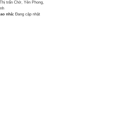
Thị trấn Chờ, Yên Phong,
inh
iao nhà:
Đang cập nhật