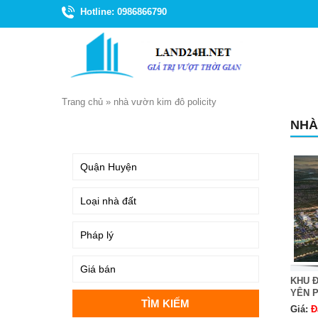
Hotline: 0986866790
Trang chủ
»
nhà vườn kim đô policity
NHÀ
TÌM KIẾM
KHU Đ
YÊN P
Giá:
Đ