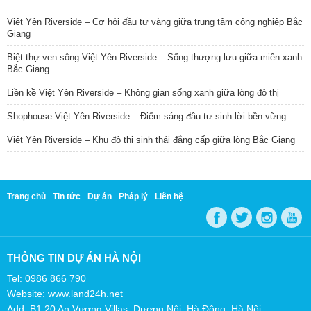
Việt Yên Riverside – Cơ hội đầu tư vàng giữa trung tâm công nghiệp Bắc
Giang
Biệt thự ven sông Việt Yên Riverside – Sống thượng lưu giữa miền xanh
Bắc Giang
Liền kề Việt Yên Riverside – Không gian sống xanh giữa lòng đô thị
Shophouse Việt Yên Riverside – Điểm sáng đầu tư sinh lời bền vững
Việt Yên Riverside – Khu đô thị sinh thái đẳng cấp giữa lòng Bắc Giang
Trang chủ
Tin tức
Dự án
Pháp lý
Liên hệ
THÔNG TIN DỰ ÁN HÀ NỘI
Tel: 0986 866 790
Website: www.land24h.net
Add: B1.20 An Vượng Villas, Dương Nội, Hà Đông, Hà Nội