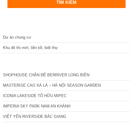
DỰ ÁN
Dự án chung cư
Khu đô thị mới, liền kề, biệt thự
CÁC DỰ ÁN MỚI NHẤT
SHOPHOUSE CHÂN ĐẾ BERRIVER LONG BIÊN
MASTERISE CAO XÀ LÁ – HÀ NỘI SEASON GARDEN
ICONIA LAKESIDE TỐ HỮU MIPEC
IMPERIA SKY PARK NAM AN KHÁNH
VIỆT YÊN RIVERSIDE BẮC GIANG
TIN NỔI BẬT