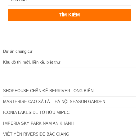
DỰ ÁN
Dự án chung cư
Khu đô thị mới, liền kề, biệt thự
CÁC DỰ ÁN MỚI NHẤT
SHOPHOUSE CHÂN ĐẾ BERRIVER LONG BIÊN
MASTERISE CAO XÀ LÁ – HÀ NỘI SEASON GARDEN
ICONIA LAKESIDE TỐ HỮU MIPEC
IMPERIA SKY PARK NAM AN KHÁNH
VIỆT YÊN RIVERSIDE BẮC GIANG