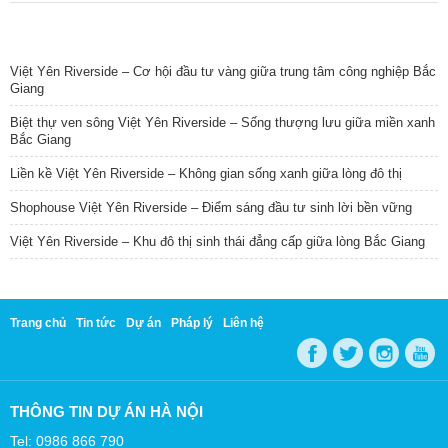
TIN NỔI BẬT
Việt Yên Riverside – Cơ hội đầu tư vàng giữa trung tâm công nghiệp Bắc
Giang
Biệt thự ven sông Việt Yên Riverside – Sống thượng lưu giữa miền xanh
Bắc Giang
Liền kề Việt Yên Riverside – Không gian sống xanh giữa lòng đô thị
Shophouse Việt Yên Riverside – Điểm sáng đầu tư sinh lời bền vững
Việt Yên Riverside – Khu đô thị sinh thái đẳng cấp giữa lòng Bắc Giang
Trang chủ
Tin tức
Dự án
Pháp lý
Liên hệ
THÔNG TIN DỰ ÁN HÀ NỘI
Tel: 0986 866 790