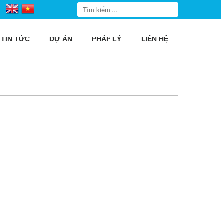
TIN TỨC
DỰ ÁN
PHÁP LÝ
LIÊN HỆ