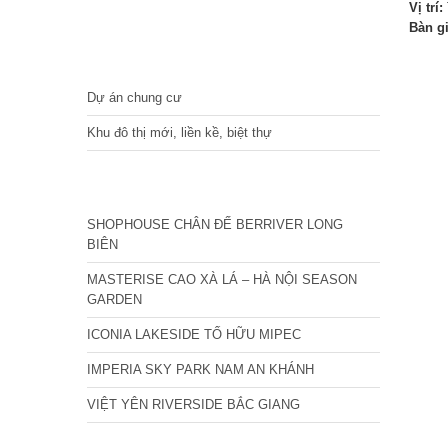
Vị trí:
Bàn g
DỰ ÁN
Dự án chung cư
Khu đô thị mới, liền kề, biệt thự
CÁC DỰ ÁN MỚI NHẤT
SHOPHOUSE CHÂN ĐẾ BERRIVER LONG
BIÊN
MASTERISE CAO XÀ LÁ – HÀ NỘI SEASON
GARDEN
ICONIA LAKESIDE TỐ HỮU MIPEC
IMPERIA SKY PARK NAM AN KHÁNH
VIỆT YÊN RIVERSIDE BẮC GIANG