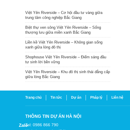
TIN NỔI BẬT
Việt Yên Riverside – Cơ hội đầu tư vàng giữa
trung tâm công nghiệp Bắc Giang
Biệt thự ven sông Việt Yên Riverside – Sống
thượng lưu giữa miền xanh Bắc Giang
Liền kề Việt Yên Riverside – Không gian sống
xanh giữa lòng đô thị
Shophouse Việt Yên Riverside – Điểm sáng đầu
tư sinh lời bền vững
Việt Yên Riverside – Khu đô thị sinh thái đẳng cấp
giữa lòng Bắc Giang
Trang chủ
Tin tức
Dự án
Pháp lý
Liên hệ
THÔNG TIN DỰ ÁN HÀ NỘI
Tel: 0986 866 790
Zalo