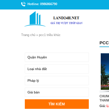
Hotline: 0986866790
Trang chủ
»
pcc1 triều khúc
PCC
TÌM KIẾM
CHUN
THAN
Giá:
L