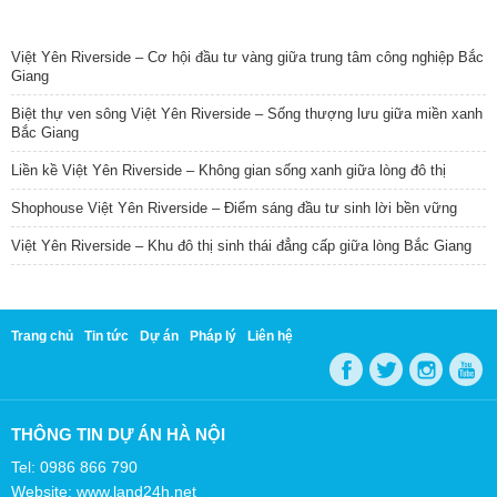
TIN NỔI BẬT
Việt Yên Riverside – Cơ hội đầu tư vàng giữa trung tâm công nghiệp Bắc
Giang
Biệt thự ven sông Việt Yên Riverside – Sống thượng lưu giữa miền xanh
Bắc Giang
Liền kề Việt Yên Riverside – Không gian sống xanh giữa lòng đô thị
Shophouse Việt Yên Riverside – Điểm sáng đầu tư sinh lời bền vững
Việt Yên Riverside – Khu đô thị sinh thái đẳng cấp giữa lòng Bắc Giang
Trang chủ
Tin tức
Dự án
Pháp lý
Liên hệ
THÔNG TIN DỰ ÁN HÀ NỘI
Tel: 0986 866 790
Website: www.land24h.net