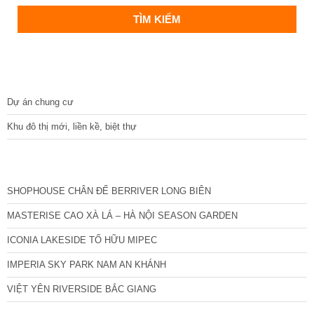
DỰ ÁN
Dự án chung cư
Khu đô thị mới, liền kề, biệt thự
CÁC DỰ ÁN MỚI NHẤT
SHOPHOUSE CHÂN ĐẾ BERRIVER LONG BIÊN
MASTERISE CAO XÀ LÁ – HÀ NỘI SEASON GARDEN
ICONIA LAKESIDE TỐ HỮU MIPEC
IMPERIA SKY PARK NAM AN KHÁNH
VIỆT YÊN RIVERSIDE BẮC GIANG