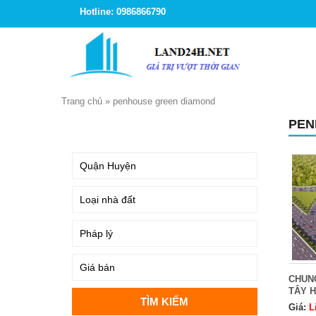
Hotline: 0986866790
Trang chủ
»
penhouse green diamond
PEN
TÌM KIẾM
CHUN
TÂY 
Giá:
L