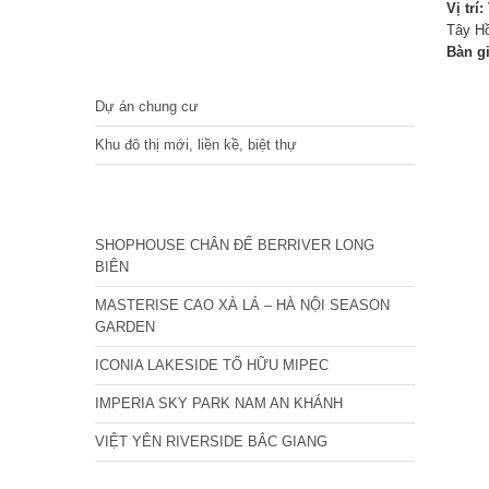
Vị trí:
Tây Hồ
Bàn g
DỰ ÁN
Dự án chung cư
Khu đô thị mới, liền kề, biệt thự
CÁC DỰ ÁN MỚI NHẤT
SHOPHOUSE CHÂN ĐẾ BERRIVER LONG
BIÊN
MASTERISE CAO XÀ LÁ – HÀ NỘI SEASON
GARDEN
ICONIA LAKESIDE TỐ HỮU MIPEC
IMPERIA SKY PARK NAM AN KHÁNH
VIỆT YÊN RIVERSIDE BẮC GIANG