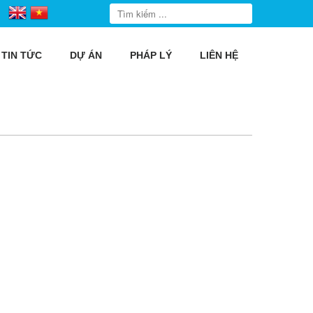
TIN TỨC
DỰ ÁN
PHÁP LÝ
LIÊN HỆ