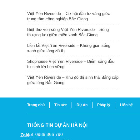
TIN NỔI BẬT
Việt Yên Riverside – Cơ hội đầu tư vàng giữa
trung tâm công nghiệp Bắc Giang
Biệt thự ven sông Việt Yên Riverside – Sống
thượng lưu giữa miền xanh Bắc Giang
Liền kề Việt Yên Riverside – Không gian sống
xanh giữa lòng đô thị
Shophouse Việt Yên Riverside – Điểm sáng đầu
tư sinh lời bền vững
Việt Yên Riverside – Khu đô thị sinh thái đẳng cấp
giữa lòng Bắc Giang
Trang chủ
Tin tức
Dự án
Pháp lý
Liên hệ
THÔNG TIN DỰ ÁN HÀ NỘI
Tel: 0986 866 790
Zalo