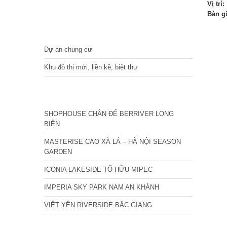
Vị trí:
Bàn g
DỰ ÁN
Dự án chung cư
Khu đô thị mới, liền kề, biệt thự
CÁC DỰ ÁN MỚI NHẤT
SHOPHOUSE CHÂN ĐẾ BERRIVER LONG
BIÊN
MASTERISE CAO XÀ LÁ – HÀ NỘI SEASON
GARDEN
ICONIA LAKESIDE TỐ HỮU MIPEC
IMPERIA SKY PARK NAM AN KHÁNH
VIỆT YÊN RIVERSIDE BẮC GIANG