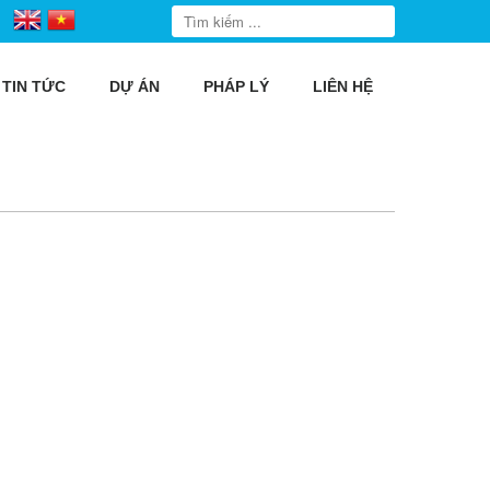
TIN TỨC
DỰ ÁN
PHÁP LÝ
LIÊN HỆ