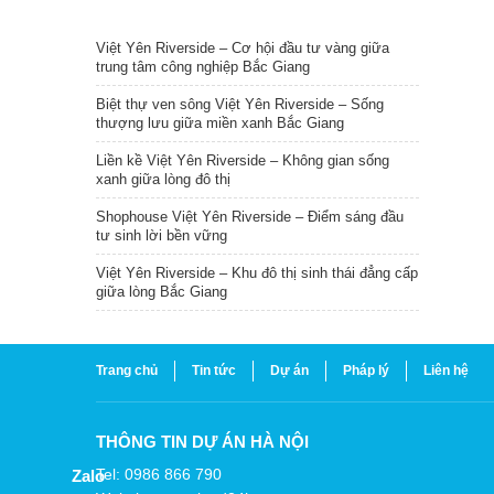
TIN NỔI BẬT
Việt Yên Riverside – Cơ hội đầu tư vàng giữa
trung tâm công nghiệp Bắc Giang
Biệt thự ven sông Việt Yên Riverside – Sống
thượng lưu giữa miền xanh Bắc Giang
Liền kề Việt Yên Riverside – Không gian sống
xanh giữa lòng đô thị
Shophouse Việt Yên Riverside – Điểm sáng đầu
tư sinh lời bền vững
Việt Yên Riverside – Khu đô thị sinh thái đẳng cấp
giữa lòng Bắc Giang
Trang chủ
Tin tức
Dự án
Pháp lý
Liên hệ
THÔNG TIN DỰ ÁN HÀ NỘI
Tel: 0986 866 790
Zalo