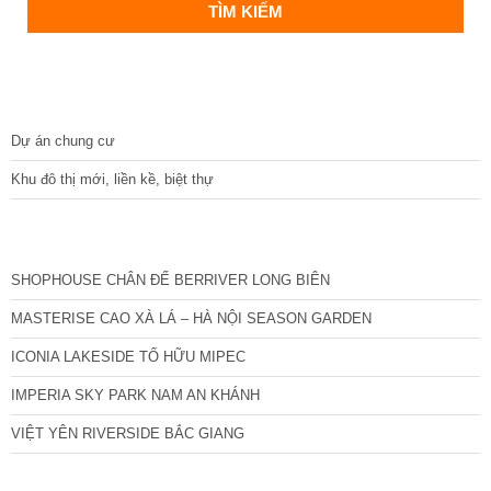
DỰ ÁN
Dự án chung cư
Khu đô thị mới, liền kề, biệt thự
CÁC DỰ ÁN MỚI NHẤT
SHOPHOUSE CHÂN ĐẾ BERRIVER LONG BIÊN
MASTERISE CAO XÀ LÁ – HÀ NỘI SEASON GARDEN
ICONIA LAKESIDE TỐ HỮU MIPEC
IMPERIA SKY PARK NAM AN KHÁNH
VIỆT YÊN RIVERSIDE BẮC GIANG