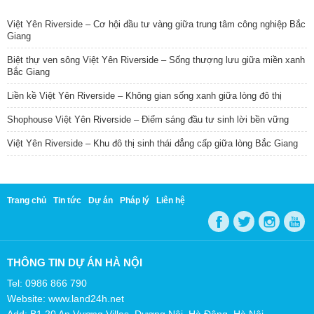
TIN NỔI BẬT
Việt Yên Riverside – Cơ hội đầu tư vàng giữa trung tâm công nghiệp Bắc
Giang
Biệt thự ven sông Việt Yên Riverside – Sống thượng lưu giữa miền xanh
Bắc Giang
Liền kề Việt Yên Riverside – Không gian sống xanh giữa lòng đô thị
Shophouse Việt Yên Riverside – Điểm sáng đầu tư sinh lời bền vững
Việt Yên Riverside – Khu đô thị sinh thái đẳng cấp giữa lòng Bắc Giang
Trang chủ
Tin tức
Dự án
Pháp lý
Liên hệ
THÔNG TIN DỰ ÁN HÀ NỘI
Tel: 0986 866 790
Website: www.land24h.net