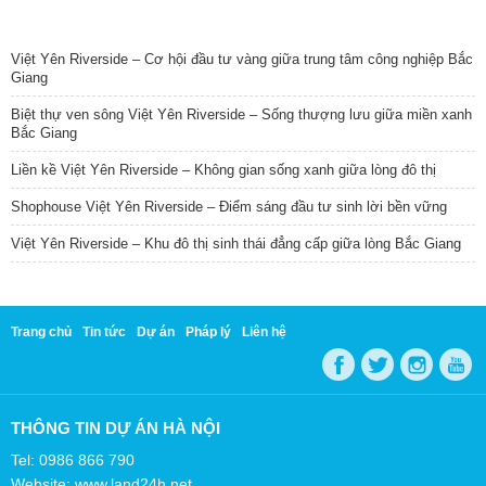
TIN NỔI BẬT
Việt Yên Riverside – Cơ hội đầu tư vàng giữa trung tâm công nghiệp Bắc
Giang
Biệt thự ven sông Việt Yên Riverside – Sống thượng lưu giữa miền xanh
Bắc Giang
Liền kề Việt Yên Riverside – Không gian sống xanh giữa lòng đô thị
Shophouse Việt Yên Riverside – Điểm sáng đầu tư sinh lời bền vững
Việt Yên Riverside – Khu đô thị sinh thái đẳng cấp giữa lòng Bắc Giang
Trang chủ
Tin tức
Dự án
Pháp lý
Liên hệ
THÔNG TIN DỰ ÁN HÀ NỘI
Tel: 0986 866 790
Website: www.land24h.net