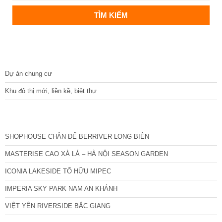
DỰ ÁN
Dự án chung cư
Khu đô thị mới, liền kề, biệt thự
CÁC DỰ ÁN MỚI NHẤT
SHOPHOUSE CHÂN ĐẾ BERRIVER LONG BIÊN
MASTERISE CAO XÀ LÁ – HÀ NỘI SEASON GARDEN
ICONIA LAKESIDE TỐ HỮU MIPEC
IMPERIA SKY PARK NAM AN KHÁNH
VIỆT YÊN RIVERSIDE BẮC GIANG