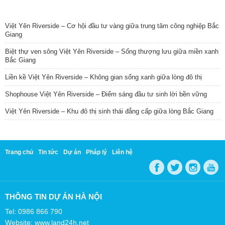
TIN NỔI BẬT
Việt Yên Riverside – Cơ hội đầu tư vàng giữa trung tâm công nghiệp Bắc
Giang
Biệt thự ven sông Việt Yên Riverside – Sống thượng lưu giữa miền xanh
Bắc Giang
Liền kề Việt Yên Riverside – Không gian sống xanh giữa lòng đô thị
Shophouse Việt Yên Riverside – Điểm sáng đầu tư sinh lời bền vững
Việt Yên Riverside – Khu đô thị sinh thái đẳng cấp giữa lòng Bắc Giang
Trang chủ
Tin tức
Dự án
Pháp lý
Liên hệ
THÔNG TIN DỰ ÁN HÀ NỘI
Tel: 0986 866 790
Website: www.land24h.net