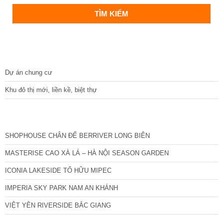
DỰ ÁN
Dự án chung cư
Khu đô thị mới, liền kề, biệt thự
CÁC DỰ ÁN MỚI NHẤT
SHOPHOUSE CHÂN ĐẾ BERRIVER LONG BIÊN
MASTERISE CAO XÀ LÁ – HÀ NỘI SEASON GARDEN
ICONIA LAKESIDE TỐ HỮU MIPEC
IMPERIA SKY PARK NAM AN KHÁNH
VIỆT YÊN RIVERSIDE BẮC GIANG