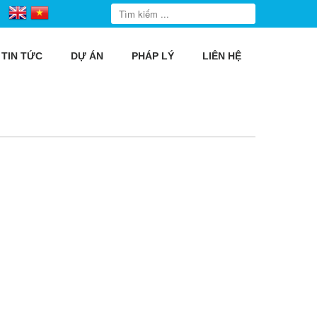
TIN TỨC
DỰ ÁN
PHÁP LÝ
LIÊN HỆ