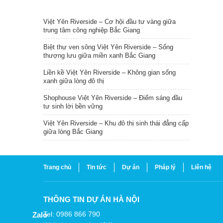
TIN NỔI BẬT
Việt Yên Riverside – Cơ hội đầu tư vàng giữa
trung tâm công nghiệp Bắc Giang
Biệt thự ven sông Việt Yên Riverside – Sống
thượng lưu giữa miền xanh Bắc Giang
Liền kề Việt Yên Riverside – Không gian sống
xanh giữa lòng đô thị
Shophouse Việt Yên Riverside – Điểm sáng đầu
tư sinh lời bền vững
Việt Yên Riverside – Khu đô thị sinh thái đẳng cấp
giữa lòng Bắc Giang
Trang chủ
Tin tức
Dự án
Pháp lý
Liên hệ
THÔNG TIN DỰ ÁN HÀ NỘI
Tel: 0986 866 790
Zalo