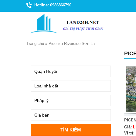
Hotline: 0986866790
Trang chủ
»
Picenza Riverside Sơn La
PIC
TÌM KIẾM
PICEN
Giá:
L
Vị trí: