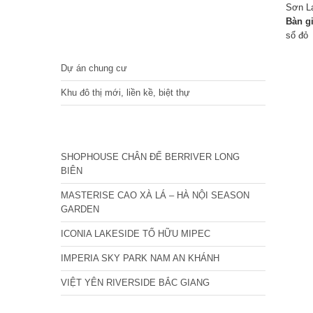
Sơn L
Bàn g
sổ đỏ
DỰ ÁN
Dự án chung cư
Khu đô thị mới, liền kề, biệt thự
CÁC DỰ ÁN MỚI NHẤT
SHOPHOUSE CHÂN ĐẾ BERRIVER LONG
BIÊN
MASTERISE CAO XÀ LÁ – HÀ NỘI SEASON
GARDEN
ICONIA LAKESIDE TỐ HỮU MIPEC
IMPERIA SKY PARK NAM AN KHÁNH
VIỆT YÊN RIVERSIDE BẮC GIANG