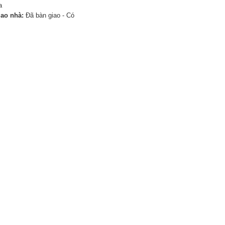
a
iao nhà:
Đã bàn giao - Có