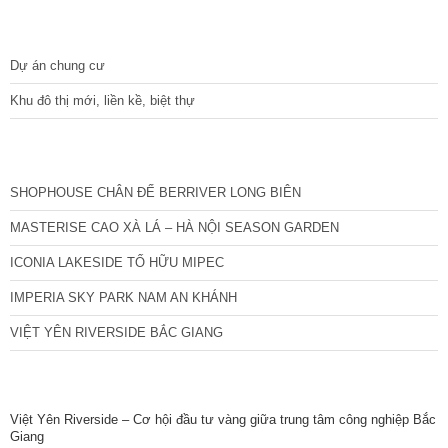
DỰ ÁN
Dự án chung cư
Khu đô thị mới, liền kề, biệt thự
CÁC DỰ ÁN MỚI NHẤT
SHOPHOUSE CHÂN ĐẾ BERRIVER LONG BIÊN
MASTERISE CAO XÀ LÁ – HÀ NỘI SEASON GARDEN
ICONIA LAKESIDE TỐ HỮU MIPEC
IMPERIA SKY PARK NAM AN KHÁNH
VIỆT YÊN RIVERSIDE BẮC GIANG
TIN NỔI BẬT
Việt Yên Riverside – Cơ hội đầu tư vàng giữa trung tâm công nghiệp Bắc
Giang