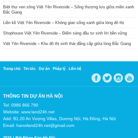
Biệt thự ven sông Việt Yên Riverside – Sống thượng lưu giữa miền xanh
Bắc Giang
Liền kề Việt Yên Riverside – Không gian sống xanh giữa lòng đô thị
Shophouse Việt Yên Riverside – Điểm sáng đầu tư sinh lời bền vững
Việt Yên Riverside – Khu đô thị sinh thái đẳng cấp giữa lòng Bắc Giang
Trang chủ
Tin tức
Dự án
Pháp lý
Liên hệ
THÔNG TIN DỰ ÁN HÀ NỘI
Tel: 0986 866 790
Website: www.land24h.net
Add: B1.20 An Vượng Villas, Dương Nội, Hà Đông, Hà Nội
Email: hanoiland24h.net@gmail.com
2016 |
Bất Động Sản Hà Nội