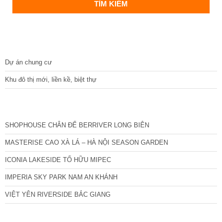
DỰ ÁN
Dự án chung cư
Khu đô thị mới, liền kề, biệt thự
CÁC DỰ ÁN MỚI NHẤT
SHOPHOUSE CHÂN ĐẾ BERRIVER LONG BIÊN
MASTERISE CAO XÀ LÁ – HÀ NỘI SEASON GARDEN
ICONIA LAKESIDE TỐ HỮU MIPEC
IMPERIA SKY PARK NAM AN KHÁNH
VIỆT YÊN RIVERSIDE BẮC GIANG
TIN NỔI BẬT