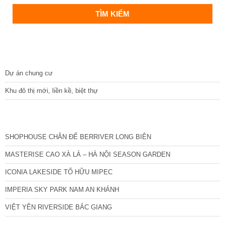
DỰ ÁN
Dự án chung cư
Khu đô thị mới, liền kề, biệt thự
CÁC DỰ ÁN MỚI NHẤT
SHOPHOUSE CHÂN ĐẾ BERRIVER LONG BIÊN
MASTERISE CAO XÀ LÁ – HÀ NỘI SEASON GARDEN
ICONIA LAKESIDE TỐ HỮU MIPEC
IMPERIA SKY PARK NAM AN KHÁNH
VIỆT YÊN RIVERSIDE BẮC GIANG