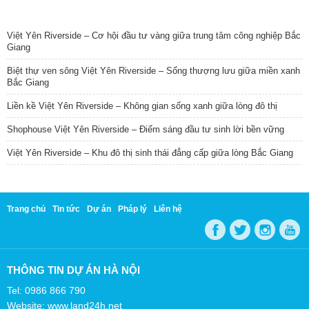
TIN NỔI BẬT
Việt Yên Riverside – Cơ hội đầu tư vàng giữa trung tâm công nghiệp Bắc
Giang
Biệt thự ven sông Việt Yên Riverside – Sống thượng lưu giữa miền xanh
Bắc Giang
Liền kề Việt Yên Riverside – Không gian sống xanh giữa lòng đô thị
Shophouse Việt Yên Riverside – Điểm sáng đầu tư sinh lời bền vững
Việt Yên Riverside – Khu đô thị sinh thái đẳng cấp giữa lòng Bắc Giang
Trang chủ
Tin tức
Dự án
Pháp lý
Liên hệ
THÔNG TIN DỰ ÁN HÀ NỘI
Tel: 0986 866 790
Website: www.land24h.net