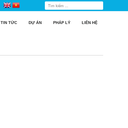
TIN TỨC
DỰ ÁN
PHÁP LÝ
LIÊN HỆ