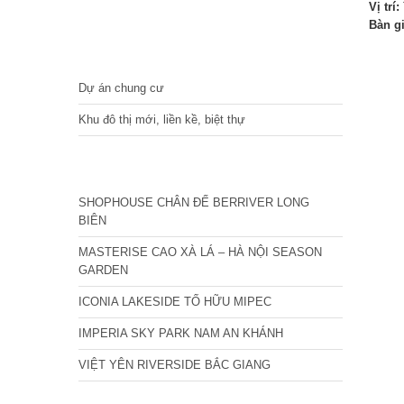
Vị trí:
Bàn g
DỰ ÁN
Dự án chung cư
Khu đô thị mới, liền kề, biệt thự
CÁC DỰ ÁN MỚI NHẤT
SHOPHOUSE CHÂN ĐẾ BERRIVER LONG
BIÊN
MASTERISE CAO XÀ LÁ – HÀ NỘI SEASON
GARDEN
ICONIA LAKESIDE TỐ HỮU MIPEC
IMPERIA SKY PARK NAM AN KHÁNH
VIỆT YÊN RIVERSIDE BẮC GIANG