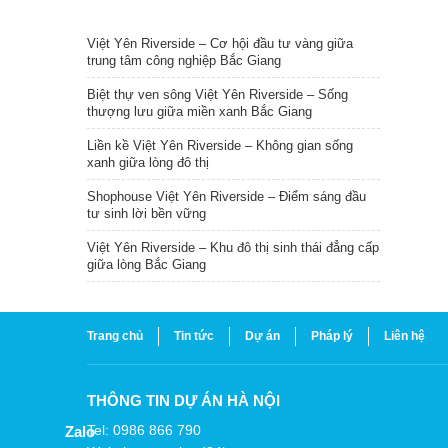
TIN NỔI BẬT
Việt Yên Riverside – Cơ hội đầu tư vàng giữa
trung tâm công nghiệp Bắc Giang
Biệt thự ven sông Việt Yên Riverside – Sống
thượng lưu giữa miền xanh Bắc Giang
Liền kề Việt Yên Riverside – Không gian sống
xanh giữa lòng đô thị
Shophouse Việt Yên Riverside – Điểm sáng đầu
tư sinh lời bền vững
Việt Yên Riverside – Khu đô thị sinh thái đẳng cấp
giữa lòng Bắc Giang
Trang chủ
Tin tức
Dự án
Pháp lý
Liên hệ
THÔNG TIN DỰ ÁN HÀ NỘI
Tel: 0986 866 790
Zalo