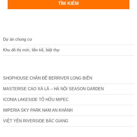
DỰ ÁN
Dự án chung cư
Khu đô thị mới, liền kề, biệt thự
CÁC DỰ ÁN MỚI NHẤT
SHOPHOUSE CHÂN ĐẾ BERRIVER LONG BIÊN
MASTERISE CAO XÀ LÁ – HÀ NỘI SEASON GARDEN
ICONIA LAKESIDE TỐ HỮU MIPEC
IMPERIA SKY PARK NAM AN KHÁNH
VIỆT YÊN RIVERSIDE BẮC GIANG