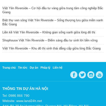
TIN NỔI BẬT
Việt Yên Riverside – Cơ hội đầu tư vàng giữa trung tâm công nghiệp Bắc
Giang
Biệt thự ven sông Việt Yên Riverside – Sống thượng lưu giữa miền xanh
Bắc Giang
Liền kề Việt Yên Riverside – Không gian sống xanh giữa lòng đô thị
Shophouse Việt Yên Riverside – Điểm sáng đầu tư sinh lời bền vững
Việt Yên Riverside – Khu đô thị sinh thái đẳng cấp giữa lòng Bắc Giang
Trang chủ
Tin tức
Dự án
Pháp lý
Liên hệ
THÔNG TIN DỰ ÁN HÀ NỘI
Tel: 0986 866 790
Website: www.land24h.net