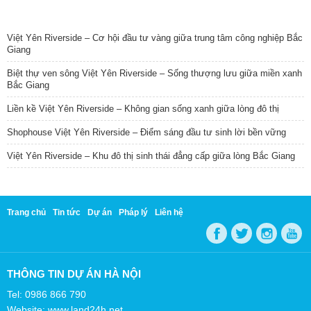
TIN NỔI BẬT
Việt Yên Riverside – Cơ hội đầu tư vàng giữa trung tâm công nghiệp Bắc
Giang
Biệt thự ven sông Việt Yên Riverside – Sống thượng lưu giữa miền xanh
Bắc Giang
Liền kề Việt Yên Riverside – Không gian sống xanh giữa lòng đô thị
Shophouse Việt Yên Riverside – Điểm sáng đầu tư sinh lời bền vững
Việt Yên Riverside – Khu đô thị sinh thái đẳng cấp giữa lòng Bắc Giang
Trang chủ
Tin tức
Dự án
Pháp lý
Liên hệ
THÔNG TIN DỰ ÁN HÀ NỘI
Tel: 0986 866 790
Website: www.land24h.net