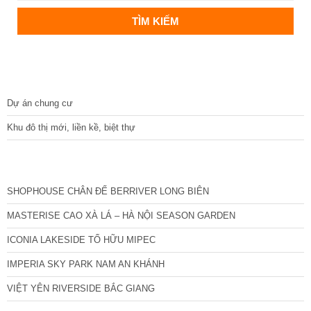
DỰ ÁN
Dự án chung cư
Khu đô thị mới, liền kề, biệt thự
CÁC DỰ ÁN MỚI NHẤT
SHOPHOUSE CHÂN ĐẾ BERRIVER LONG BIÊN
MASTERISE CAO XÀ LÁ – HÀ NỘI SEASON GARDEN
ICONIA LAKESIDE TỐ HỮU MIPEC
IMPERIA SKY PARK NAM AN KHÁNH
VIỆT YÊN RIVERSIDE BẮC GIANG