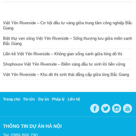
TIN NỔI BẬT
Việt Yên Riverside – Cơ hội đầu tư vàng giữa trung tâm công nghiệp Bắc
Giang
Biệt thự ven sông Việt Yên Riverside – Sống thượng lưu giữa miền xanh
Bắc Giang
Liền kề Việt Yên Riverside – Không gian sống xanh giữa lòng đô thị
Shophouse Việt Yên Riverside – Điểm sáng đầu tư sinh lời bền vững
Việt Yên Riverside – Khu đô thị sinh thái đẳng cấp giữa lòng Bắc Giang
Trang chủ
Tin tức
Dự án
Pháp lý
Liên hệ
THÔNG TIN DỰ ÁN HÀ NỘI
Tel: 0986 866 790