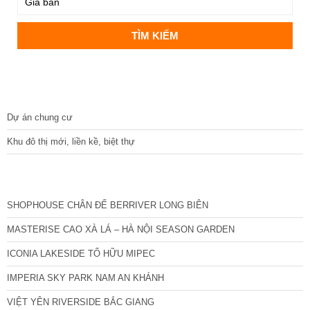
DỰ ÁN
Dự án chung cư
Khu đô thị mới, liền kề, biệt thự
CÁC DỰ ÁN MỚI NHẤT
SHOPHOUSE CHÂN ĐẾ BERRIVER LONG BIÊN
MASTERISE CAO XÀ LÁ – HÀ NỘI SEASON GARDEN
ICONIA LAKESIDE TỐ HỮU MIPEC
IMPERIA SKY PARK NAM AN KHÁNH
VIỆT YÊN RIVERSIDE BẮC GIANG