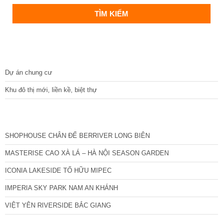
DỰ ÁN
Dự án chung cư
Khu đô thị mới, liền kề, biệt thự
CÁC DỰ ÁN MỚI NHẤT
SHOPHOUSE CHÂN ĐẾ BERRIVER LONG BIÊN
MASTERISE CAO XÀ LÁ – HÀ NỘI SEASON GARDEN
ICONIA LAKESIDE TỐ HỮU MIPEC
IMPERIA SKY PARK NAM AN KHÁNH
VIỆT YÊN RIVERSIDE BẮC GIANG