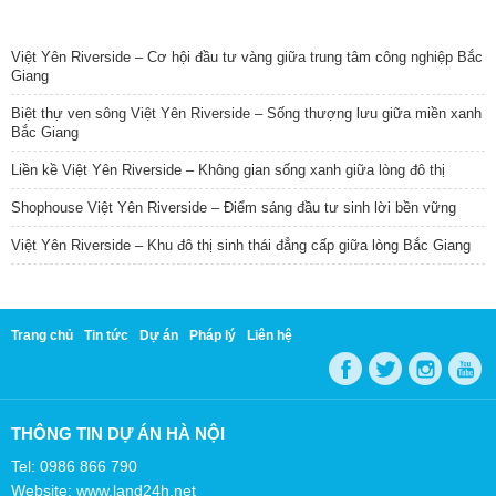
TIN NỔI BẬT
Việt Yên Riverside – Cơ hội đầu tư vàng giữa trung tâm công nghiệp Bắc
Giang
Biệt thự ven sông Việt Yên Riverside – Sống thượng lưu giữa miền xanh
Bắc Giang
Liền kề Việt Yên Riverside – Không gian sống xanh giữa lòng đô thị
Shophouse Việt Yên Riverside – Điểm sáng đầu tư sinh lời bền vững
Việt Yên Riverside – Khu đô thị sinh thái đẳng cấp giữa lòng Bắc Giang
Trang chủ
Tin tức
Dự án
Pháp lý
Liên hệ
THÔNG TIN DỰ ÁN HÀ NỘI
Tel: 0986 866 790
Website: www.land24h.net