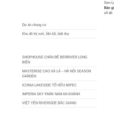
Sơn La
Bàn g
sổ đỏ
DỰ ÁN
Dự án chung cư
Khu đô thị mới, liền kề, biệt thự
CÁC DỰ ÁN MỚI NHẤT
SHOPHOUSE CHÂN ĐẾ BERRIVER LONG
BIÊN
MASTERISE CAO XÀ LÁ – HÀ NỘI SEASON
GARDEN
ICONIA LAKESIDE TỐ HỮU MIPEC
IMPERIA SKY PARK NAM AN KHÁNH
VIỆT YÊN RIVERSIDE BẮC GIANG