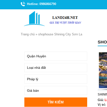
Hotline: 0986866790
Trang chủ
»
shophouse Shining City Sơn La
SHO
TÌM KIẾM
SHINI
Giá:
L
Vị trí: