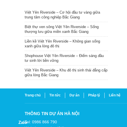
TIN NỔI BẬT
Việt Yên Riverside – Cơ hội đầu tư vàng giữa
trung tâm công nghiệp Bắc Giang
Biệt thự ven sông Việt Yên Riverside – Sống
thượng lưu giữa miền xanh Bắc Giang
Liền kề Việt Yên Riverside – Không gian sống
xanh giữa lòng đô thị
Shophouse Việt Yên Riverside – Điểm sáng đầu
tư sinh lời bền vững
Việt Yên Riverside – Khu đô thị sinh thái đẳng cấp
giữa lòng Bắc Giang
Trang chủ
Tin tức
Dự án
Pháp lý
Liên hệ
THÔNG TIN DỰ ÁN HÀ NỘI
Tel: 0986 866 790
Zalo