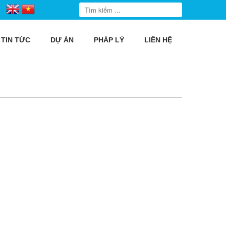
TIN TỨC
DỰ ÁN
PHÁP LÝ
LIÊN HỆ