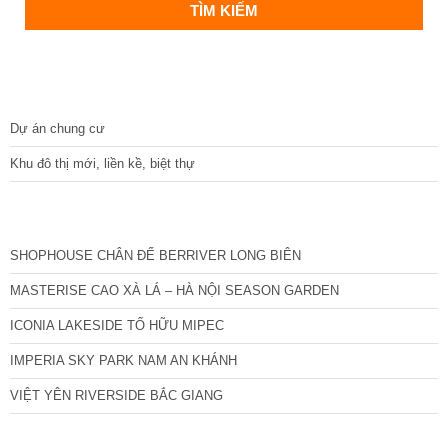
DỰ ÁN
Dự án chung cư
Khu đô thị mới, liền kề, biệt thự
CÁC DỰ ÁN MỚI NHẤT
SHOPHOUSE CHÂN ĐẾ BERRIVER LONG BIÊN
MASTERISE CAO XÀ LÁ – HÀ NỘI SEASON GARDEN
ICONIA LAKESIDE TỐ HỮU MIPEC
IMPERIA SKY PARK NAM AN KHÁNH
VIỆT YÊN RIVERSIDE BẮC GIANG