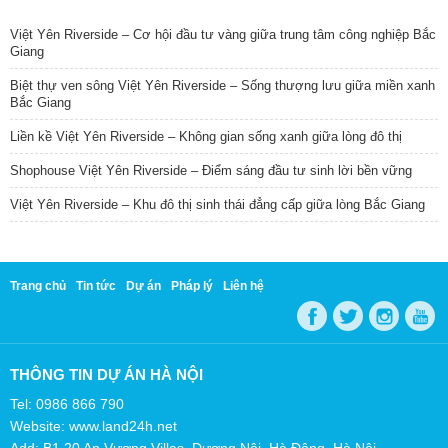
TIN NỔI BẬT
Việt Yên Riverside – Cơ hội đầu tư vàng giữa trung tâm công nghiệp Bắc
Giang
Biệt thự ven sông Việt Yên Riverside – Sống thượng lưu giữa miền xanh
Bắc Giang
Liền kề Việt Yên Riverside – Không gian sống xanh giữa lòng đô thị
Shophouse Việt Yên Riverside – Điểm sáng đầu tư sinh lời bền vững
Việt Yên Riverside – Khu đô thị sinh thái đẳng cấp giữa lòng Bắc Giang
Trang chủ
Tin tức
Dự án
Pháp lý
Liên hệ
THÔNG TIN DỰ ÁN HÀ NỘI
Tel: 0986 866 790
Website: www.land24h.net