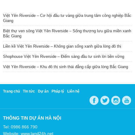
TIN NỔI BẬT
Việt Yên Riverside – Cơ hội đầu tư vàng giữa trung tâm công nghiệp Bắc
Giang
Biệt thự ven sông Việt Yên Riverside – Sống thượng lưu giữa miền xanh
Bắc Giang
Liền kề Việt Yên Riverside – Không gian sống xanh giữa lòng đô thị
Shophouse Việt Yên Riverside – Điểm sáng đầu tư sinh lời bền vững
Việt Yên Riverside – Khu đô thị sinh thái đẳng cấp giữa lòng Bắc Giang
Trang chủ
Tin tức
Dự án
Pháp lý
Liên hệ
THÔNG TIN DỰ ÁN HÀ NỘI
Tel: 0986 866 790
Website: www.land24h.net