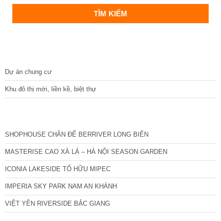
DỰ ÁN
Dự án chung cư
Khu đô thị mới, liền kề, biệt thự
CÁC DỰ ÁN MỚI NHẤT
SHOPHOUSE CHÂN ĐẾ BERRIVER LONG BIÊN
MASTERISE CAO XÀ LÁ – HÀ NỘI SEASON GARDEN
ICONIA LAKESIDE TỐ HỮU MIPEC
IMPERIA SKY PARK NAM AN KHÁNH
VIỆT YÊN RIVERSIDE BẮC GIANG