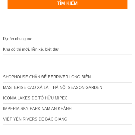
DỰ ÁN
Dự án chung cư
Khu đô thị mới, liền kề, biệt thự
CÁC DỰ ÁN MỚI NHẤT
SHOPHOUSE CHÂN ĐẾ BERRIVER LONG BIÊN
MASTERISE CAO XÀ LÁ – HÀ NỘI SEASON GARDEN
ICONIA LAKESIDE TỐ HỮU MIPEC
IMPERIA SKY PARK NAM AN KHÁNH
VIỆT YÊN RIVERSIDE BẮC GIANG