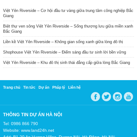
TIN NỔI BẬT
Việt Yên Riverside – Cơ hội đầu tư vàng giữa trung tâm công nghiệp Bắc
Giang
Biệt thự ven sông Việt Yên Riverside – Sống thượng lưu giữa miền xanh
Bắc Giang
Liền kề Việt Yên Riverside – Không gian sống xanh giữa lòng đô thị
Shophouse Việt Yên Riverside – Điểm sáng đầu tư sinh lời bền vững
Việt Yên Riverside – Khu đô thị sinh thái đẳng cấp giữa lòng Bắc Giang
Trang chủ
Tin tức
Dự án
Pháp lý
Liên hệ
THÔNG TIN DỰ ÁN HÀ NỘI
Tel: 0986 866 790
Website: www.land24h.net