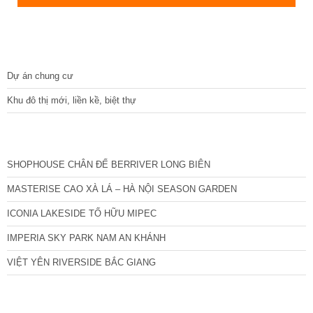
DỰ ÁN
Dự án chung cư
Khu đô thị mới, liền kề, biệt thự
CÁC DỰ ÁN MỚI NHẤT
SHOPHOUSE CHÂN ĐẾ BERRIVER LONG BIÊN
MASTERISE CAO XÀ LÁ – HÀ NỘI SEASON GARDEN
ICONIA LAKESIDE TỐ HỮU MIPEC
IMPERIA SKY PARK NAM AN KHÁNH
VIỆT YÊN RIVERSIDE BẮC GIANG
TIN NỔI BẬT