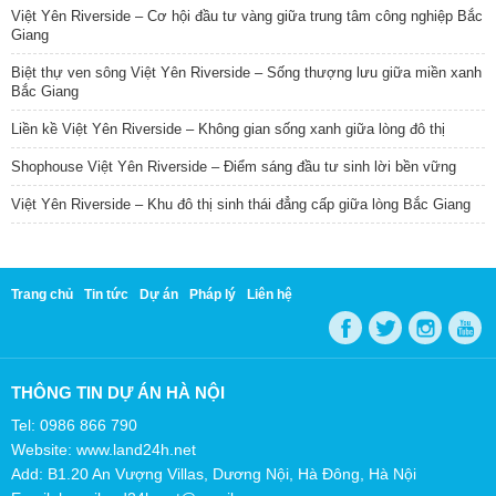
Việt Yên Riverside – Cơ hội đầu tư vàng giữa trung tâm công nghiệp Bắc
Giang
Biệt thự ven sông Việt Yên Riverside – Sống thượng lưu giữa miền xanh
Bắc Giang
Liền kề Việt Yên Riverside – Không gian sống xanh giữa lòng đô thị
Shophouse Việt Yên Riverside – Điểm sáng đầu tư sinh lời bền vững
Việt Yên Riverside – Khu đô thị sinh thái đẳng cấp giữa lòng Bắc Giang
Trang chủ
Tin tức
Dự án
Pháp lý
Liên hệ
THÔNG TIN DỰ ÁN HÀ NỘI
Tel: 0986 866 790
Website: www.land24h.net
Add: B1.20 An Vượng Villas, Dương Nội, Hà Đông, Hà Nội