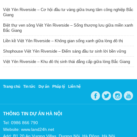
Việt Yên Riverside – Cơ hội đầu tư vàng giữa trung tâm công nghiệp Bắc
Giang
Biệt thự ven sông Việt Yên Riverside – Sống thượng lưu giữa miền xanh
Bắc Giang
Liền kề Việt Yên Riverside – Không gian sống xanh giữa lòng đô thị
Shophouse Việt Yên Riverside – Điểm sáng đầu tư sinh lời bền vững
Việt Yên Riverside – Khu đô thị sinh thái đẳng cấp giữa lòng Bắc Giang
Trang chủ
Tin tức
Dự án
Pháp lý
Liên hệ
THÔNG TIN DỰ ÁN HÀ NỘI
Tel: 0986 866 790
Website: www.land24h.net
Add: B1.20 An Vượng Villas, Dương Nội, Hà Đông, Hà Nội