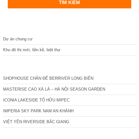
DỰ ÁN
Dự án chung cư
Khu đô thị mới, liền kề, biệt thự
CÁC DỰ ÁN MỚI NHẤT
SHOPHOUSE CHÂN ĐẾ BERRIVER LONG BIÊN
MASTERISE CAO XÀ LÁ – HÀ NỘI SEASON GARDEN
ICONIA LAKESIDE TỐ HỮU MIPEC
IMPERIA SKY PARK NAM AN KHÁNH
VIỆT YÊN RIVERSIDE BẮC GIANG
TIN NỔI BẬT