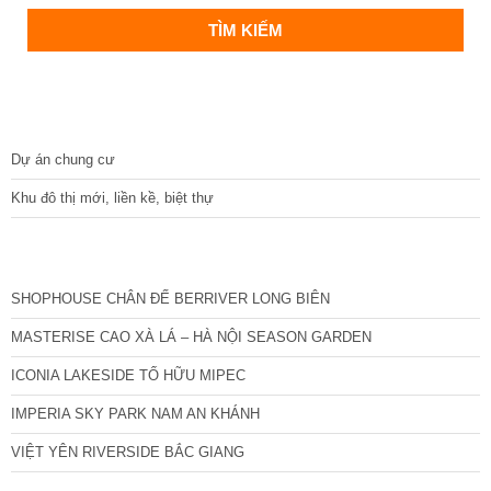
DỰ ÁN
Dự án chung cư
Khu đô thị mới, liền kề, biệt thự
CÁC DỰ ÁN MỚI NHẤT
SHOPHOUSE CHÂN ĐẾ BERRIVER LONG BIÊN
MASTERISE CAO XÀ LÁ – HÀ NỘI SEASON GARDEN
ICONIA LAKESIDE TỐ HỮU MIPEC
IMPERIA SKY PARK NAM AN KHÁNH
VIỆT YÊN RIVERSIDE BẮC GIANG