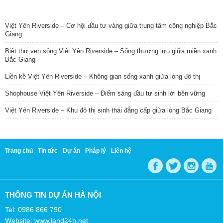
TIN NỔI BẬT
Việt Yên Riverside – Cơ hội đầu tư vàng giữa trung tâm công nghiệp Bắc
Giang
Biệt thự ven sông Việt Yên Riverside – Sống thượng lưu giữa miền xanh
Bắc Giang
Liền kề Việt Yên Riverside – Không gian sống xanh giữa lòng đô thị
Shophouse Việt Yên Riverside – Điểm sáng đầu tư sinh lời bền vững
Việt Yên Riverside – Khu đô thị sinh thái đẳng cấp giữa lòng Bắc Giang
Trang chủ
Tin tức
Dự án
Pháp lý
Liên hệ
THÔNG TIN DỰ ÁN HÀ NỘI
Tel: 0986 866 790
Website: www.land24h.net