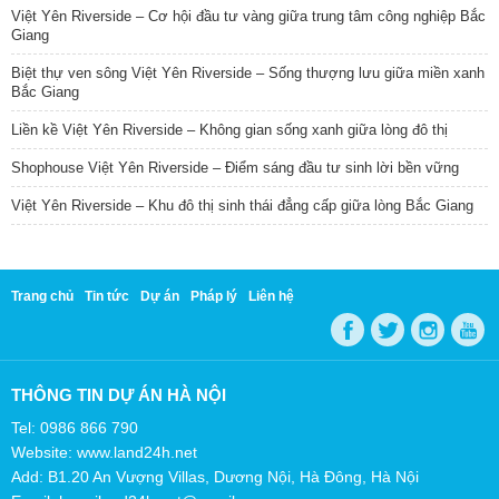
Việt Yên Riverside – Cơ hội đầu tư vàng giữa trung tâm công nghiệp Bắc
Giang
Biệt thự ven sông Việt Yên Riverside – Sống thượng lưu giữa miền xanh
Bắc Giang
Liền kề Việt Yên Riverside – Không gian sống xanh giữa lòng đô thị
Shophouse Việt Yên Riverside – Điểm sáng đầu tư sinh lời bền vững
Việt Yên Riverside – Khu đô thị sinh thái đẳng cấp giữa lòng Bắc Giang
Trang chủ
Tin tức
Dự án
Pháp lý
Liên hệ
THÔNG TIN DỰ ÁN HÀ NỘI
Tel: 0986 866 790
Website: www.land24h.net
Add: B1.20 An Vượng Villas, Dương Nội, Hà Đông, Hà Nội