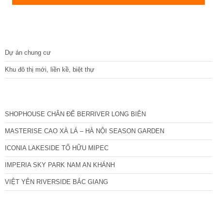
DỰ ÁN
Dự án chung cư
Khu đô thị mới, liền kề, biệt thự
CÁC DỰ ÁN MỚI NHẤT
SHOPHOUSE CHÂN ĐẾ BERRIVER LONG BIÊN
MASTERISE CAO XÀ LÁ – HÀ NỘI SEASON GARDEN
ICONIA LAKESIDE TỐ HỮU MIPEC
IMPERIA SKY PARK NAM AN KHÁNH
VIỆT YÊN RIVERSIDE BẮC GIANG
TIN NỔI BẬT