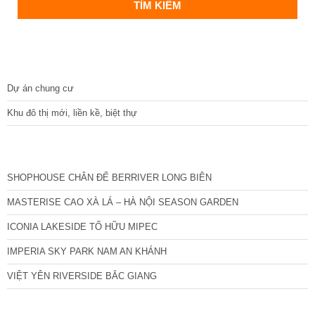
DỰ ÁN
Dự án chung cư
Khu đô thị mới, liền kề, biệt thự
CÁC DỰ ÁN MỚI NHẤT
SHOPHOUSE CHÂN ĐẾ BERRIVER LONG BIÊN
MASTERISE CAO XÀ LÁ – HÀ NỘI SEASON GARDEN
ICONIA LAKESIDE TỐ HỮU MIPEC
IMPERIA SKY PARK NAM AN KHÁNH
VIỆT YÊN RIVERSIDE BẮC GIANG
TIN NỔI BẬT