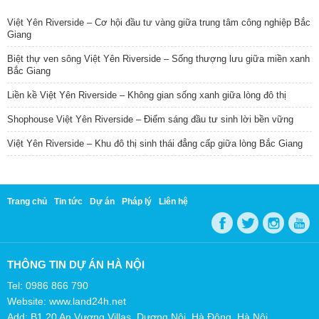
Việt Yên Riverside – Cơ hội đầu tư vàng giữa trung tâm công nghiệp Bắc
Giang
Biệt thự ven sông Việt Yên Riverside – Sống thượng lưu giữa miền xanh
Bắc Giang
Liền kề Việt Yên Riverside – Không gian sống xanh giữa lòng đô thị
Shophouse Việt Yên Riverside – Điểm sáng đầu tư sinh lời bền vững
Việt Yên Riverside – Khu đô thị sinh thái đẳng cấp giữa lòng Bắc Giang
Trang chủ
Tin tức
Dự án
Pháp lý
Liên hệ
THÔNG TIN DỰ ÁN HÀ NỘI
Tel: 0986 866 790
Website: www.land24h.net
Add: B1.20 An Vượng Villas, Dương Nội, Hà Đông, Hà Nội