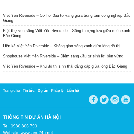
TIN NỔI BẬT
Việt Yên Riverside – Cơ hội đầu tư vàng giữa trung tâm công nghiệp Bắc
Giang
Biệt thự ven sông Việt Yên Riverside – Sống thượng lưu giữa miền xanh
Bắc Giang
Liền kề Việt Yên Riverside – Không gian sống xanh giữa lòng đô thị
Shophouse Việt Yên Riverside – Điểm sáng đầu tư sinh lời bền vững
Việt Yên Riverside – Khu đô thị sinh thái đẳng cấp giữa lòng Bắc Giang
Trang chủ
Tin tức
Dự án
Pháp lý
Liên hệ
THÔNG TIN DỰ ÁN HÀ NỘI
Tel: 0986 866 790
Website: www.land24h.net