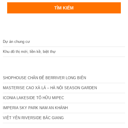
DỰ ÁN
Dự án chung cư
Khu đô thị mới, liền kề, biệt thự
CÁC DỰ ÁN MỚI NHẤT
SHOPHOUSE CHÂN ĐẾ BERRIVER LONG BIÊN
MASTERISE CAO XÀ LÁ – HÀ NỘI SEASON GARDEN
ICONIA LAKESIDE TỐ HỮU MIPEC
IMPERIA SKY PARK NAM AN KHÁNH
VIỆT YÊN RIVERSIDE BẮC GIANG