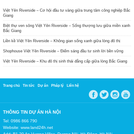
TIN NỔI BẬT
Việt Yên Riverside – Cơ hội đầu tư vàng giữa trung tâm công nghiệp Bắc
Giang
Biệt thự ven sông Việt Yên Riverside – Sống thượng lưu giữa miền xanh
Bắc Giang
Liền kề Việt Yên Riverside – Không gian sống xanh giữa lòng đô thị
Shophouse Việt Yên Riverside – Điểm sáng đầu tư sinh lời bền vững
Việt Yên Riverside – Khu đô thị sinh thái đẳng cấp giữa lòng Bắc Giang
Trang chủ
Tin tức
Dự án
Pháp lý
Liên hệ
THÔNG TIN DỰ ÁN HÀ NỘI
Tel: 0986 866 790
Website: www.land24h.net