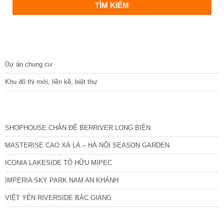
DỰ ÁN
Dự án chung cư
Khu đô thị mới, liền kề, biệt thự
CÁC DỰ ÁN MỚI NHẤT
SHOPHOUSE CHÂN ĐẾ BERRIVER LONG BIÊN
MASTERISE CAO XÀ LÁ – HÀ NỘI SEASON GARDEN
ICONIA LAKESIDE TỐ HỮU MIPEC
IMPERIA SKY PARK NAM AN KHÁNH
VIỆT YÊN RIVERSIDE BẮC GIANG