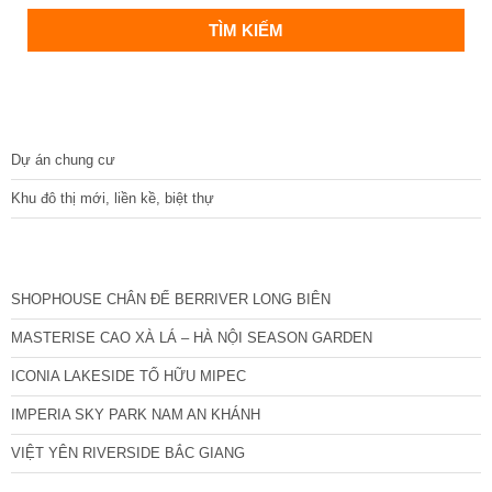
DỰ ÁN
Dự án chung cư
Khu đô thị mới, liền kề, biệt thự
CÁC DỰ ÁN MỚI NHẤT
SHOPHOUSE CHÂN ĐẾ BERRIVER LONG BIÊN
MASTERISE CAO XÀ LÁ – HÀ NỘI SEASON GARDEN
ICONIA LAKESIDE TỐ HỮU MIPEC
IMPERIA SKY PARK NAM AN KHÁNH
VIỆT YÊN RIVERSIDE BẮC GIANG