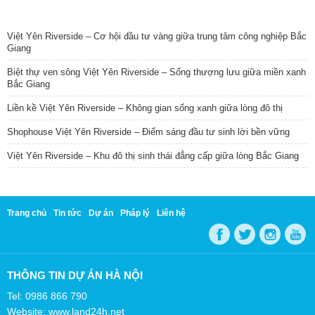
TIN NỔI BẬT
Việt Yên Riverside – Cơ hội đầu tư vàng giữa trung tâm công nghiệp Bắc
Giang
Biệt thự ven sông Việt Yên Riverside – Sống thượng lưu giữa miền xanh
Bắc Giang
Liền kề Việt Yên Riverside – Không gian sống xanh giữa lòng đô thị
Shophouse Việt Yên Riverside – Điểm sáng đầu tư sinh lời bền vững
Việt Yên Riverside – Khu đô thị sinh thái đẳng cấp giữa lòng Bắc Giang
Trang chủ
Tin tức
Dự án
Pháp lý
Liên hệ
THÔNG TIN DỰ ÁN HÀ NỘI
Tel: 0986 866 790
Website: www.land24h.net