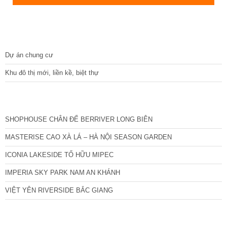
DỰ ÁN
Dự án chung cư
Khu đô thị mới, liền kề, biệt thự
CÁC DỰ ÁN MỚI NHẤT
SHOPHOUSE CHÂN ĐẾ BERRIVER LONG BIÊN
MASTERISE CAO XÀ LÁ – HÀ NỘI SEASON GARDEN
ICONIA LAKESIDE TỐ HỮU MIPEC
IMPERIA SKY PARK NAM AN KHÁNH
VIỆT YÊN RIVERSIDE BẮC GIANG
TIN NỔI BẬT