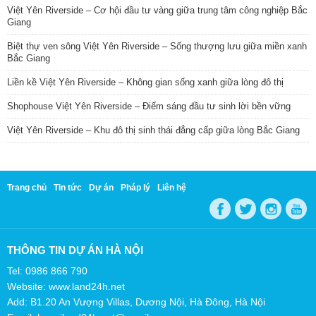
Việt Yên Riverside – Cơ hội đầu tư vàng giữa trung tâm công nghiệp Bắc
Giang
Biệt thự ven sông Việt Yên Riverside – Sống thượng lưu giữa miền xanh
Bắc Giang
Liền kề Việt Yên Riverside – Không gian sống xanh giữa lòng đô thị
Shophouse Việt Yên Riverside – Điểm sáng đầu tư sinh lời bền vững
Việt Yên Riverside – Khu đô thị sinh thái đẳng cấp giữa lòng Bắc Giang
Trang chủ
Tin tức
Dự án
Pháp lý
Liên hệ
THÔNG TIN DỰ ÁN HÀ NỘI
Tel: 0986 866 790
Website: www.land24h.net
Add: B1.20 An Vượng Villas, Dương Nội, Hà Đông, Hà Nội