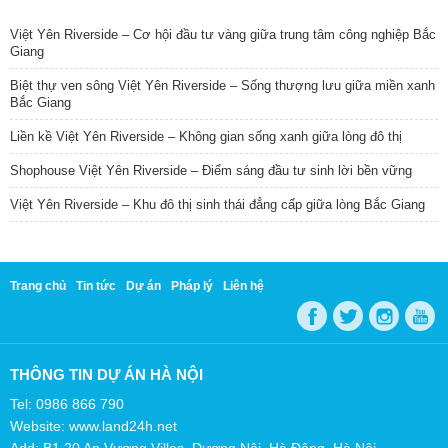
TIN NỔI BẬT
Việt Yên Riverside – Cơ hội đầu tư vàng giữa trung tâm công nghiệp Bắc
Giang
Biệt thự ven sông Việt Yên Riverside – Sống thượng lưu giữa miền xanh
Bắc Giang
Liền kề Việt Yên Riverside – Không gian sống xanh giữa lòng đô thị
Shophouse Việt Yên Riverside – Điểm sáng đầu tư sinh lời bền vững
Việt Yên Riverside – Khu đô thị sinh thái đẳng cấp giữa lòng Bắc Giang
Trang chủ
Tin tức
Dự án
Pháp lý
Liên hệ
THÔNG TIN DỰ ÁN HÀ NỘI
Tel: 0986 866 790
Website: www.land24h.net