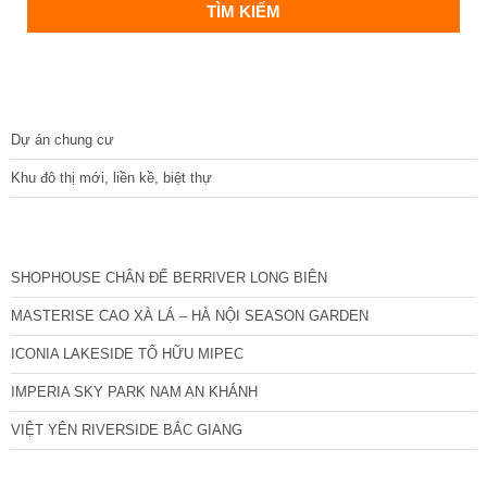
DỰ ÁN
Dự án chung cư
Khu đô thị mới, liền kề, biệt thự
CÁC DỰ ÁN MỚI NHẤT
SHOPHOUSE CHÂN ĐẾ BERRIVER LONG BIÊN
MASTERISE CAO XÀ LÁ – HÀ NỘI SEASON GARDEN
ICONIA LAKESIDE TỐ HỮU MIPEC
IMPERIA SKY PARK NAM AN KHÁNH
VIỆT YÊN RIVERSIDE BẮC GIANG