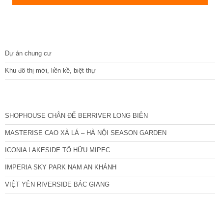
DỰ ÁN
Dự án chung cư
Khu đô thị mới, liền kề, biệt thự
CÁC DỰ ÁN MỚI NHẤT
SHOPHOUSE CHÂN ĐẾ BERRIVER LONG BIÊN
MASTERISE CAO XÀ LÁ – HÀ NỘI SEASON GARDEN
ICONIA LAKESIDE TỐ HỮU MIPEC
IMPERIA SKY PARK NAM AN KHÁNH
VIỆT YÊN RIVERSIDE BẮC GIANG
TIN NỔI BẬT