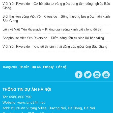
Việt Yên Riverside – Cơ hội đầu tư vàng giữa trung tâm công nghiệp Bắc
Giang
Biệt thự ven sông Việt Yên Riverside – Sống thượng lưu giữa miền xanh
Bắc Giang
Liền kề Việt Yên Riverside – Không gian sống xanh giữa lòng đô thị
Shophouse Việt Yên Riverside – Điểm sáng đầu tư sinh lời bền vững
Việt Yên Riverside – Khu đô thị sinh thái đẳng cấp giữa lòng Bắc Giang
Trang chủ
Tin tức
Dự án
Pháp lý
Liên hệ
THÔNG TIN DỰ ÁN HÀ NỘI
Tel: 0986 866 790
Website: www.land24h.net
Add: B1.20 An Vượng Villas, Dương Nội, Hà Đông, Hà Nội