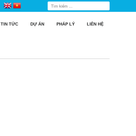
TIN TỨC
DỰ ÁN
PHÁP LÝ
LIÊN HỆ