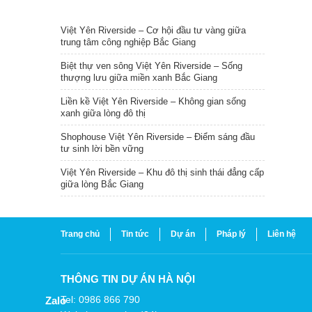
TIN NỔI BẬT
Việt Yên Riverside – Cơ hội đầu tư vàng giữa
trung tâm công nghiệp Bắc Giang
Biệt thự ven sông Việt Yên Riverside – Sống
thượng lưu giữa miền xanh Bắc Giang
Liền kề Việt Yên Riverside – Không gian sống
xanh giữa lòng đô thị
Shophouse Việt Yên Riverside – Điểm sáng đầu
tư sinh lời bền vững
Việt Yên Riverside – Khu đô thị sinh thái đẳng cấp
giữa lòng Bắc Giang
Trang chủ
Tin tức
Dự án
Pháp lý
Liên hệ
THÔNG TIN DỰ ÁN HÀ NỘI
Tel: 0986 866 790
Zalo