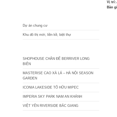
Vị trí:
Bàn g
DỰ ÁN
Dự án chung cư
Khu đô thị mới, liền kề, biệt thự
CÁC DỰ ÁN MỚI NHẤT
SHOPHOUSE CHÂN ĐẾ BERRIVER LONG
BIÊN
MASTERISE CAO XÀ LÁ – HÀ NỘI SEASON
GARDEN
ICONIA LAKESIDE TỐ HỮU MIPEC
IMPERIA SKY PARK NAM AN KHÁNH
VIỆT YÊN RIVERSIDE BẮC GIANG