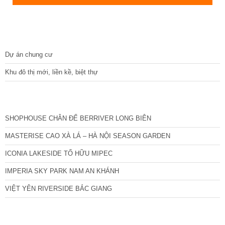
DỰ ÁN
Dự án chung cư
Khu đô thị mới, liền kề, biệt thự
CÁC DỰ ÁN MỚI NHẤT
SHOPHOUSE CHÂN ĐẾ BERRIVER LONG BIÊN
MASTERISE CAO XÀ LÁ – HÀ NỘI SEASON GARDEN
ICONIA LAKESIDE TỐ HỮU MIPEC
IMPERIA SKY PARK NAM AN KHÁNH
VIỆT YÊN RIVERSIDE BẮC GIANG
TIN NỔI BẬT