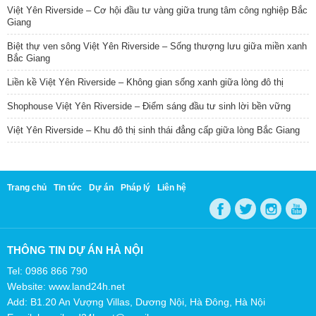
Việt Yên Riverside – Cơ hội đầu tư vàng giữa trung tâm công nghiệp Bắc
Giang
Biệt thự ven sông Việt Yên Riverside – Sống thượng lưu giữa miền xanh
Bắc Giang
Liền kề Việt Yên Riverside – Không gian sống xanh giữa lòng đô thị
Shophouse Việt Yên Riverside – Điểm sáng đầu tư sinh lời bền vững
Việt Yên Riverside – Khu đô thị sinh thái đẳng cấp giữa lòng Bắc Giang
Trang chủ
Tin tức
Dự án
Pháp lý
Liên hệ
THÔNG TIN DỰ ÁN HÀ NỘI
Tel: 0986 866 790
Website: www.land24h.net
Add: B1.20 An Vượng Villas, Dương Nội, Hà Đông, Hà Nội