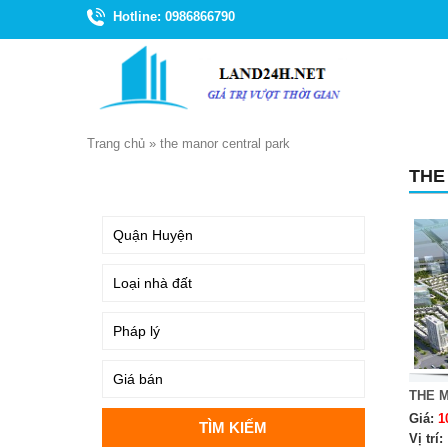
Hotline: 0986866790
Trang chủ
»
the manor central park
THE
TÌM KIẾM
THE 
Giá:
1
Vị trí: