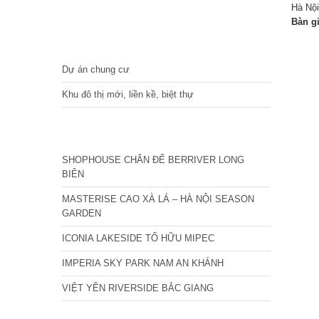
Hà Nội
Bàn g
DỰ ÁN
Dự án chung cư
Khu đô thị mới, liền kề, biệt thự
CÁC DỰ ÁN MỚI NHẤT
SHOPHOUSE CHÂN ĐẾ BERRIVER LONG
BIÊN
MASTERISE CAO XÀ LÁ – HÀ NỘI SEASON
GARDEN
ICONIA LAKESIDE TỐ HỮU MIPEC
IMPERIA SKY PARK NAM AN KHÁNH
VIỆT YÊN RIVERSIDE BẮC GIANG