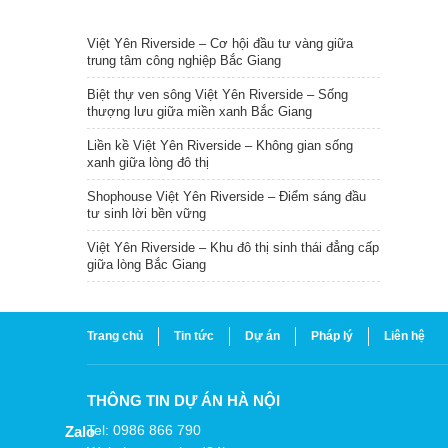
TIN NỔI BẬT
Việt Yên Riverside – Cơ hội đầu tư vàng giữa
trung tâm công nghiệp Bắc Giang
Biệt thự ven sông Việt Yên Riverside – Sống
thượng lưu giữa miền xanh Bắc Giang
Liền kề Việt Yên Riverside – Không gian sống
xanh giữa lòng đô thị
Shophouse Việt Yên Riverside – Điểm sáng đầu
tư sinh lời bền vững
Việt Yên Riverside – Khu đô thị sinh thái đẳng cấp
giữa lòng Bắc Giang
Trang chủ
Tin tức
Dự án
Pháp lý
Liên hệ
THÔNG TIN DỰ ÁN HÀ NỘI
Tel: 0986 866 790
Zalo