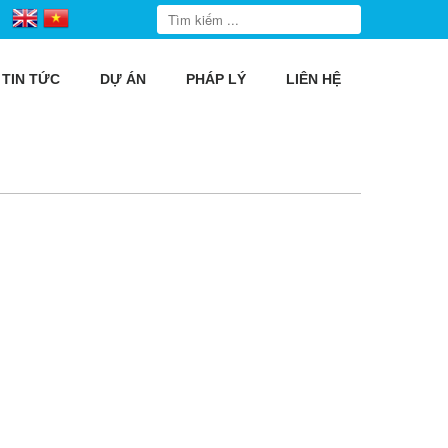
TIN TỨC
DỰ ÁN
PHÁP LÝ
LIÊN HỆ