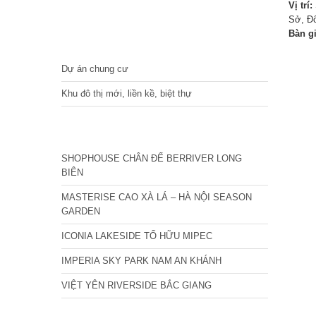
Vị trí:
Sở, Đ
Bàn g
DỰ ÁN
Dự án chung cư
Khu đô thị mới, liền kề, biệt thự
CÁC DỰ ÁN MỚI NHẤT
SHOPHOUSE CHÂN ĐẾ BERRIVER LONG
BIÊN
MASTERISE CAO XÀ LÁ – HÀ NỘI SEASON
GARDEN
ICONIA LAKESIDE TỐ HỮU MIPEC
IMPERIA SKY PARK NAM AN KHÁNH
VIỆT YÊN RIVERSIDE BẮC GIANG