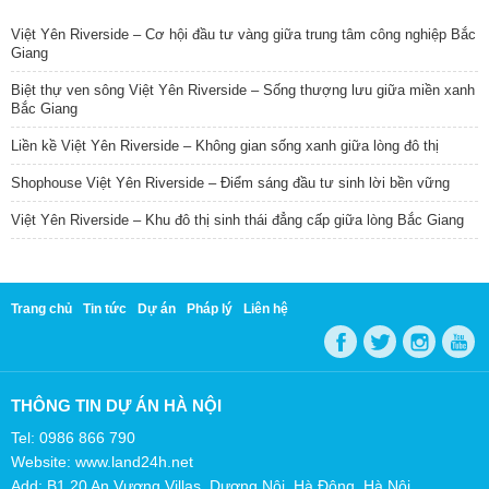
Việt Yên Riverside – Cơ hội đầu tư vàng giữa trung tâm công nghiệp Bắc
Giang
Biệt thự ven sông Việt Yên Riverside – Sống thượng lưu giữa miền xanh
Bắc Giang
Liền kề Việt Yên Riverside – Không gian sống xanh giữa lòng đô thị
Shophouse Việt Yên Riverside – Điểm sáng đầu tư sinh lời bền vững
Việt Yên Riverside – Khu đô thị sinh thái đẳng cấp giữa lòng Bắc Giang
Trang chủ
Tin tức
Dự án
Pháp lý
Liên hệ
THÔNG TIN DỰ ÁN HÀ NỘI
Tel: 0986 866 790
Website: www.land24h.net
Add: B1.20 An Vượng Villas, Dương Nội, Hà Đông, Hà Nội