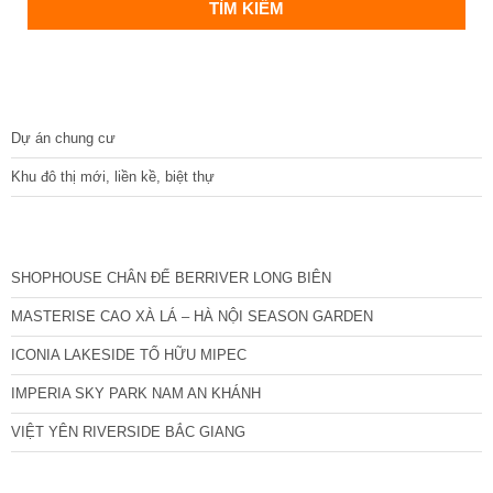
DỰ ÁN
Dự án chung cư
Khu đô thị mới, liền kề, biệt thự
CÁC DỰ ÁN MỚI NHẤT
SHOPHOUSE CHÂN ĐẾ BERRIVER LONG BIÊN
MASTERISE CAO XÀ LÁ – HÀ NỘI SEASON GARDEN
ICONIA LAKESIDE TỐ HỮU MIPEC
IMPERIA SKY PARK NAM AN KHÁNH
VIỆT YÊN RIVERSIDE BẮC GIANG
TIN NỔI BẬT