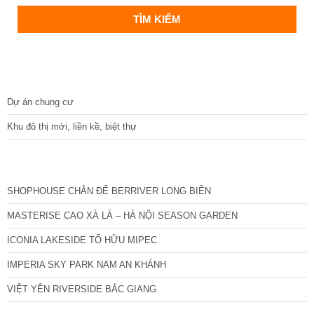
DỰ ÁN
Dự án chung cư
Khu đô thị mới, liền kề, biệt thự
CÁC DỰ ÁN MỚI NHẤT
SHOPHOUSE CHÂN ĐẾ BERRIVER LONG BIÊN
MASTERISE CAO XÀ LÁ – HÀ NỘI SEASON GARDEN
ICONIA LAKESIDE TỐ HỮU MIPEC
IMPERIA SKY PARK NAM AN KHÁNH
VIỆT YÊN RIVERSIDE BẮC GIANG