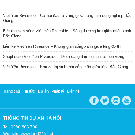
TIN NỔI BẬT
Việt Yên Riverside – Cơ hội đầu tư vàng giữa trung tâm công nghiệp Bắc
Giang
Biệt thự ven sông Việt Yên Riverside – Sống thượng lưu giữa miền xanh
Bắc Giang
Liền kề Việt Yên Riverside – Không gian sống xanh giữa lòng đô thị
Shophouse Việt Yên Riverside – Điểm sáng đầu tư sinh lời bền vững
Việt Yên Riverside – Khu đô thị sinh thái đẳng cấp giữa lòng Bắc Giang
Trang chủ
Tin tức
Dự án
Pháp lý
Liên hệ
THÔNG TIN DỰ ÁN HÀ NỘI
Tel: 0986 866 790
Website: www.land24h.net