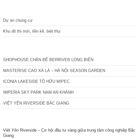
DỰ ÁN
Dự án chung cư
Khu đô thị mới, liền kề, biệt thự
CÁC DỰ ÁN MỚI NHẤT
SHOPHOUSE CHÂN ĐẾ BERRIVER LONG BIÊN
MASTERISE CAO XÀ LÁ – HÀ NỘI SEASON GARDEN
ICONIA LAKESIDE TỐ HỮU MIPEC
IMPERIA SKY PARK NAM AN KHÁNH
VIỆT YÊN RIVERSIDE BẮC GIANG
TIN NỔI BẬT
Việt Yên Riverside – Cơ hội đầu tư vàng giữa trung tâm công nghiệp Bắc
Giang