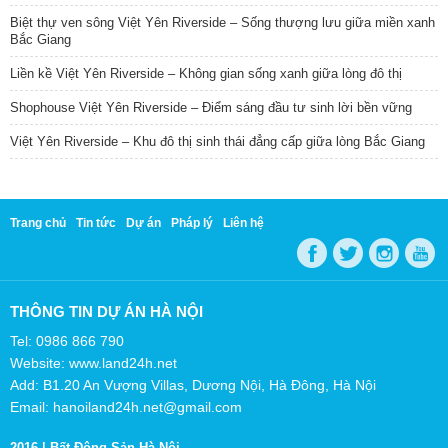
Biệt thự ven sông Việt Yên Riverside – Sống thượng lưu giữa miền xanh
Bắc Giang
Liền kề Việt Yên Riverside – Không gian sống xanh giữa lòng đô thị
Shophouse Việt Yên Riverside – Điểm sáng đầu tư sinh lời bền vững
Việt Yên Riverside – Khu đô thị sinh thái đẳng cấp giữa lòng Bắc Giang
Trang chủ
Tin tức
Dự án
Pháp lý
Liên hệ
THÔNG TIN DỰ ÁN HÀ NỘI
Tel: 0986 866 790
Website: www.land24h.net
Add: B1.20 An Vượng Villas, Dương Nội, Hà Đông, Hà Nội
Email: hanoiland24h.net@gmail.com
2016 |
Bất Động Sản Hà Nội