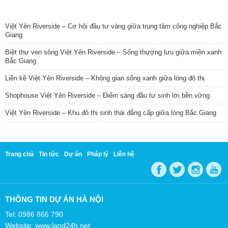
TIN NỔI BẬT
Việt Yên Riverside – Cơ hội đầu tư vàng giữa trung tâm công nghiệp Bắc
Giang
Biệt thự ven sông Việt Yên Riverside – Sống thượng lưu giữa miền xanh
Bắc Giang
Liền kề Việt Yên Riverside – Không gian sống xanh giữa lòng đô thị
Shophouse Việt Yên Riverside – Điểm sáng đầu tư sinh lời bền vững
Việt Yên Riverside – Khu đô thị sinh thái đẳng cấp giữa lòng Bắc Giang
Trang chủ
Tin tức
Dự án
Pháp lý
Liên hệ
THÔNG TIN DỰ ÁN HÀ NỘI
Tel: 0986 866 790
Website: www.land24h.net