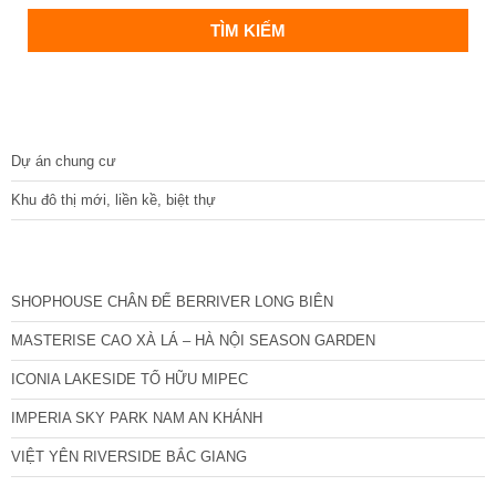
DỰ ÁN
Dự án chung cư
Khu đô thị mới, liền kề, biệt thự
CÁC DỰ ÁN MỚI NHẤT
SHOPHOUSE CHÂN ĐẾ BERRIVER LONG BIÊN
MASTERISE CAO XÀ LÁ – HÀ NỘI SEASON GARDEN
ICONIA LAKESIDE TỐ HỮU MIPEC
IMPERIA SKY PARK NAM AN KHÁNH
VIỆT YÊN RIVERSIDE BẮC GIANG