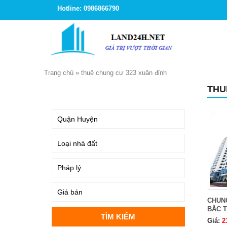
Hotline: 0986866790
Trang chủ
»
thuê chung cư 323 xuân đỉnh
THU
TÌM KIẾM
CHUNG
BẮC T
Giá:
2