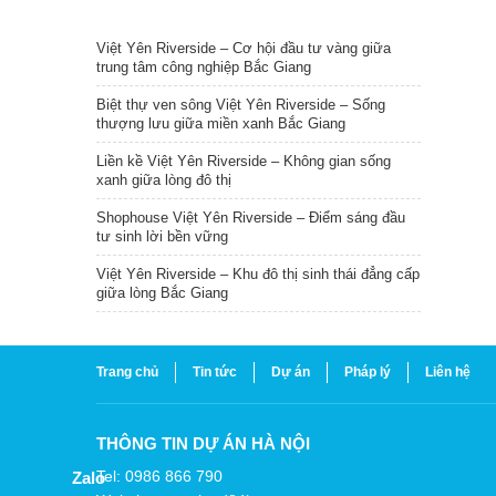
TIN NỔI BẬT
Việt Yên Riverside – Cơ hội đầu tư vàng giữa
trung tâm công nghiệp Bắc Giang
Biệt thự ven sông Việt Yên Riverside – Sống
thượng lưu giữa miền xanh Bắc Giang
Liền kề Việt Yên Riverside – Không gian sống
xanh giữa lòng đô thị
Shophouse Việt Yên Riverside – Điểm sáng đầu
tư sinh lời bền vững
Việt Yên Riverside – Khu đô thị sinh thái đẳng cấp
giữa lòng Bắc Giang
Trang chủ
Tin tức
Dự án
Pháp lý
Liên hệ
THÔNG TIN DỰ ÁN HÀ NỘI
Tel: 0986 866 790
Zalo