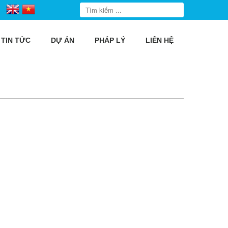
TIN TỨC
DỰ ÁN
PHÁP LÝ
LIÊN HỆ