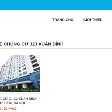
TRANG CHỦ
GIỚI THIỆU
Ê CHUNG CƯ 323 XUÂN ĐỈNH
 CƯ C1 C2 XUÂN ĐỈNH,
Ừ LIÊM, HÀ NỘI
1 - 22 tr/m2