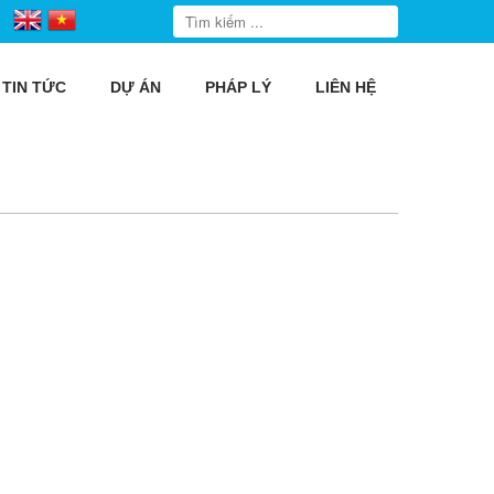
TIN TỨC
DỰ ÁN
PHÁP LÝ
LIÊN HỆ