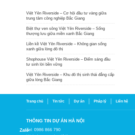
TIN NỔI BẬT
Việt Yên Riverside – Cơ hội đầu tư vàng giữa
trung tâm công nghiệp Bắc Giang
Biệt thự ven sông Việt Yên Riverside – Sống
thượng lưu giữa miền xanh Bắc Giang
Liền kề Việt Yên Riverside – Không gian sống
xanh giữa lòng đô thị
Shophouse Việt Yên Riverside – Điểm sáng đầu
tư sinh lời bền vững
Việt Yên Riverside – Khu đô thị sinh thái đẳng cấp
giữa lòng Bắc Giang
Trang chủ
Tin tức
Dự án
Pháp lý
Liên hệ
THÔNG TIN DỰ ÁN HÀ NỘI
Tel: 0986 866 790
Zalo