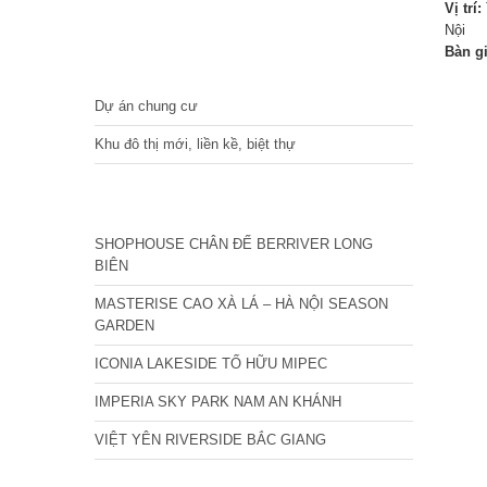
Vị trí:
Nội
Bàn g
DỰ ÁN
Dự án chung cư
Khu đô thị mới, liền kề, biệt thự
CÁC DỰ ÁN MỚI NHẤT
SHOPHOUSE CHÂN ĐẾ BERRIVER LONG
BIÊN
MASTERISE CAO XÀ LÁ – HÀ NỘI SEASON
GARDEN
ICONIA LAKESIDE TỐ HỮU MIPEC
IMPERIA SKY PARK NAM AN KHÁNH
VIỆT YÊN RIVERSIDE BẮC GIANG