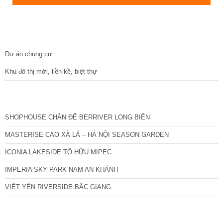
DỰ ÁN
Dự án chung cư
Khu đô thị mới, liền kề, biệt thự
CÁC DỰ ÁN MỚI NHẤT
SHOPHOUSE CHÂN ĐẾ BERRIVER LONG BIÊN
MASTERISE CAO XÀ LÁ – HÀ NỘI SEASON GARDEN
ICONIA LAKESIDE TỐ HỮU MIPEC
IMPERIA SKY PARK NAM AN KHÁNH
VIỆT YÊN RIVERSIDE BẮC GIANG
TIN NỔI BẬT