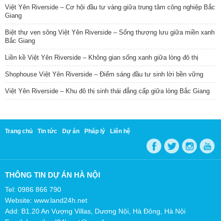
Việt Yên Riverside – Cơ hội đầu tư vàng giữa trung tâm công nghiệp Bắc
Giang
Biệt thự ven sông Việt Yên Riverside – Sống thượng lưu giữa miền xanh
Bắc Giang
Liền kề Việt Yên Riverside – Không gian sống xanh giữa lòng đô thị
Shophouse Việt Yên Riverside – Điểm sáng đầu tư sinh lời bền vững
Việt Yên Riverside – Khu đô thị sinh thái đẳng cấp giữa lòng Bắc Giang
Trang chủ
Tin tức
Dự án
Pháp lý
Liên hệ
THÔNG TIN DỰ ÁN HÀ NỘI
Tel: 0986 866 790
Website: www.land24h.net
Add: B1.20 An Vượng Villas, Dương Nội, Hà Đông, Hà Nội