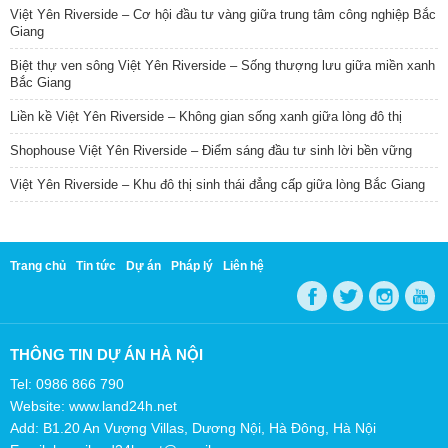
Việt Yên Riverside – Cơ hội đầu tư vàng giữa trung tâm công nghiệp Bắc
Giang
Biệt thự ven sông Việt Yên Riverside – Sống thượng lưu giữa miền xanh
Bắc Giang
Liền kề Việt Yên Riverside – Không gian sống xanh giữa lòng đô thị
Shophouse Việt Yên Riverside – Điểm sáng đầu tư sinh lời bền vững
Việt Yên Riverside – Khu đô thị sinh thái đẳng cấp giữa lòng Bắc Giang
Trang chủ
Tin tức
Dự án
Pháp lý
Liên hệ
THÔNG TIN DỰ ÁN HÀ NỘI
Tel: 0986 866 790
Website: www.land24h.net
Add: B1.20 An Vượng Villas, Dương Nội, Hà Đông, Hà Nội