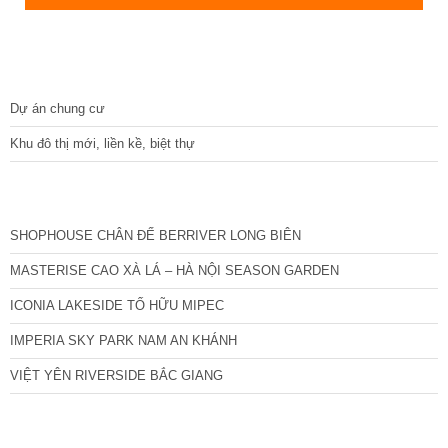
DỰ ÁN
Dự án chung cư
Khu đô thị mới, liền kề, biệt thự
CÁC DỰ ÁN MỚI NHẤT
SHOPHOUSE CHÂN ĐẾ BERRIVER LONG BIÊN
MASTERISE CAO XÀ LÁ – HÀ NỘI SEASON GARDEN
ICONIA LAKESIDE TỐ HỮU MIPEC
IMPERIA SKY PARK NAM AN KHÁNH
VIỆT YÊN RIVERSIDE BẮC GIANG
TIN NỔI BẬT