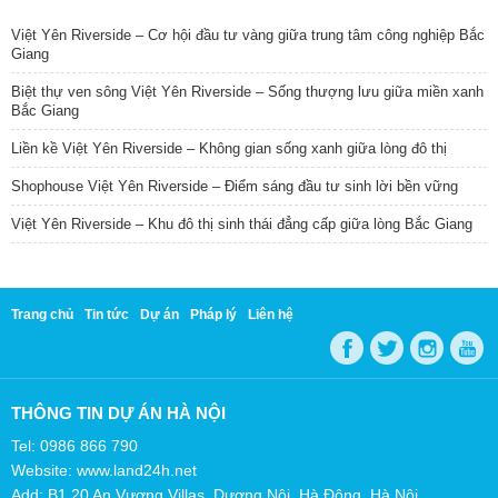
Việt Yên Riverside – Cơ hội đầu tư vàng giữa trung tâm công nghiệp Bắc
Giang
Biệt thự ven sông Việt Yên Riverside – Sống thượng lưu giữa miền xanh
Bắc Giang
Liền kề Việt Yên Riverside – Không gian sống xanh giữa lòng đô thị
Shophouse Việt Yên Riverside – Điểm sáng đầu tư sinh lời bền vững
Việt Yên Riverside – Khu đô thị sinh thái đẳng cấp giữa lòng Bắc Giang
Trang chủ
Tin tức
Dự án
Pháp lý
Liên hệ
THÔNG TIN DỰ ÁN HÀ NỘI
Tel: 0986 866 790
Website: www.land24h.net
Add: B1.20 An Vượng Villas, Dương Nội, Hà Đông, Hà Nội