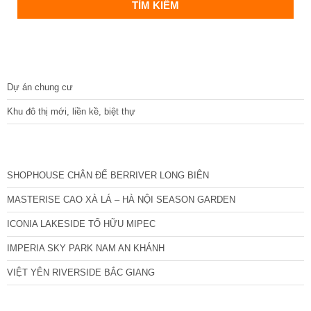
DỰ ÁN
Dự án chung cư
Khu đô thị mới, liền kề, biệt thự
CÁC DỰ ÁN MỚI NHẤT
SHOPHOUSE CHÂN ĐẾ BERRIVER LONG BIÊN
MASTERISE CAO XÀ LÁ – HÀ NỘI SEASON GARDEN
ICONIA LAKESIDE TỐ HỮU MIPEC
IMPERIA SKY PARK NAM AN KHÁNH
VIỆT YÊN RIVERSIDE BẮC GIANG
TIN NỔI BẬT